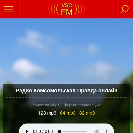
Радио Комсомольская Правда онлайн
Качество (kbps) / формат трансляции:
128 mp3
64
mp3
32
mp3