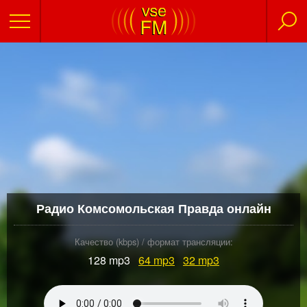
Радио Комсомольская Правда онлайн
Качество (kbps) / формат трансляции:
128 mp3
64
mp3
32
mp3