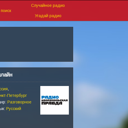
Случайное радио
поиск
Угадай радио
нлайн
ссия
,
нкт‑Петербург
нр:
Разговорное
ык:
Русский