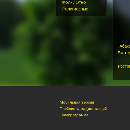
Фолк / Этно
Религиозные
Абак
Екате
Росто
Мобильная версия
Плейлисты радиостанций
Телепрограмма