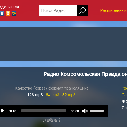
оделиться:
Поиск Радио
Расширенный 
Радио Комсомольская Правда о
Качество (kbps) / формат трансляции:
Ро
128 mp3
64
mp3
32
mp3
Са
Жа
Яз
Audio
Use
00:00
00:00
Player
Up/Down
не работает?
Arrow