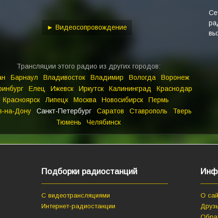
keys
to
Се
ра
increase
► Видеосопровождение
вы
or
decrease
volume.
Трансляции этого радио из других городов:
ан
Барнаул
Владивосток
Владимир
Вологда
Воронеж
ринбург
Елец
Ижевск
Иркутск
Калининград
Краснодар
Красноярск
Липецк
Москва
Новосибирск
Пермь
в‑на‑Дону
Санкт-Петербург
Саратов
Ставрополь
Тверь
Тюмень
Челябинск
Подборки радиостанций
Инф
С видеотрансляциями
О сай
Интернет-радиостанции
Друзь
Обра