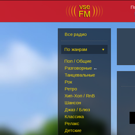
П
Все радио
По жанрам
Поп / Общие
Разговорные
←
Танцевальные
Рок
Ретро
Хип-Хоп / RnB
Шансон
Джаз / Блюз
Классика
Релакс
Детские