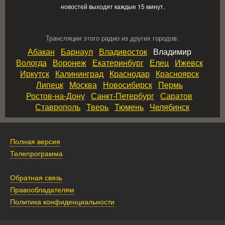
новостей выходят каждые 15 минут.
Трансляции этого радио из других городов:
Абакан
Барнаул
Владивосток
Владимир
Вологда
Воронеж
Екатеринбург
Елец
Ижевск
Иркутск
Калининград
Краснодар
Красноярск
Липецк
Москва
Новосибирск
Пермь
Ростов‑на‑Дону
Санкт‑Петербург
Саратов
Ставрополь
Тверь
Тюмень
Челябинск
Полная версия
Телепрограмма
Обратная связь
Правообладателям
Политика конфиденциальности