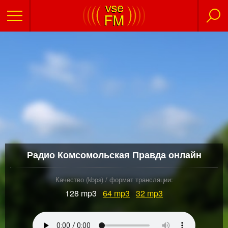
Радио Комсомольская Правда онлайн
Качество (kbps) / формат трансляции:
128 mp3
64
mp3
32
mp3