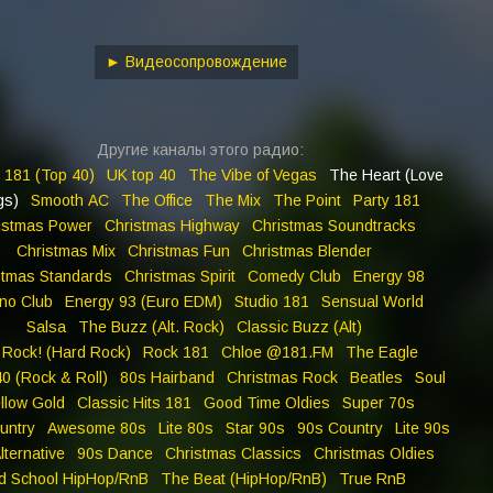
keys
to
increase
► Видеосопровождение
or
decrease
volume.
Другие каналы этого радио:
 181 (Top 40)
UK top 40
The Vibe of Vegas
The Heart (Love
gs)
Smooth AC
The Office
The Mix
The Point
Party 181
istmas Power
Christmas Highway
Christmas Soundtracks
Christmas Mix
Christmas Fun
Christmas Blender
stmas Standards
Christmas Spirit
Comedy Club
Energy 98
no Club
Energy 93 (Euro EDM)
Studio 181
Sensual World
Salsa
The Buzz (Alt. Rock)
Classic Buzz (Alt)
Rock! (Hard Rock)
Rock 181
Chloe @181.FM
The Eagle
0 (Rock & Roll)
80s Hairband
Christmas Rock
Beatles
Soul
llow Gold
Classic Hits 181
Good Time Oldies
Super 70s
untry
Awesome 80s
Lite 80s
Star 90s
90s Country
Lite 90s
lternative
90s Dance
Christmas Classics
Christmas Oldies
d School HipHop/RnB
The Beat (HipHop/RnB)
True RnB