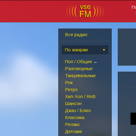
П
Все радио
По жанрам
Поп / Общие
←
Разговорные
Танцевальные
Рок
Ретро
Хип-Хоп / RnB
Шансон
Джаз / Блюз
Классика
Релакс
Детские