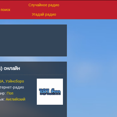
Случайное радио
поиск
Угадай радио
s) онлайн
ША
,
Уэйнсборо
тернет-радио
нр:
Поп
ык:
Английский