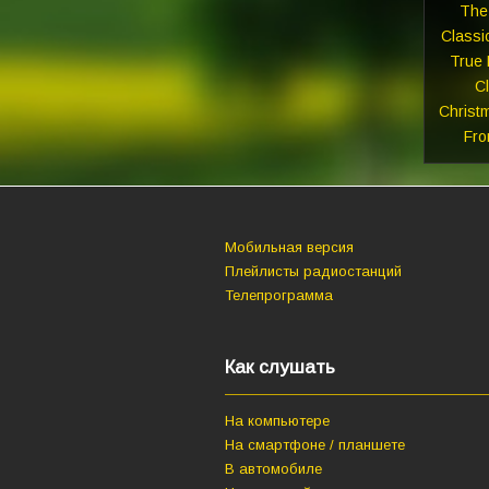
The
Classi
True 
Cl
Christ
Fro
Мобильная версия
Плейлисты радиостанций
Телепрограмма
Как слушать
На компьютере
На смартфоне / планшете
В автомобиле