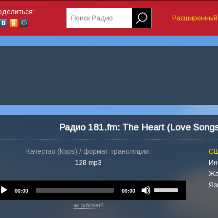
оделиться:
Поиск Радио
Расширенный 
Радио 181.fm: The Heart (Love Song
Качество (kbps) / формат трансляции:
С
128 mp3
Ин
Жа
Яз
Audio
Use
00:00
00:00
Player
Up/Down
не работает?
Arrow