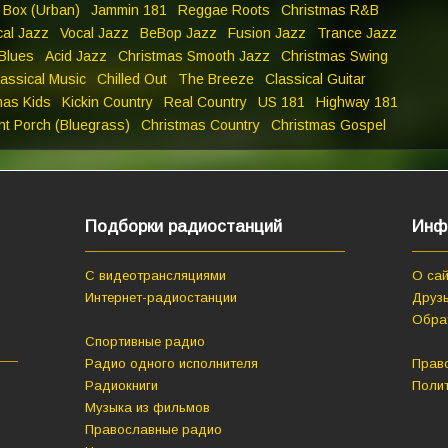
 Box (Urban)
Jammin 181
Reggae Roots
Christmas R&B
cal Jazz
Vocal Jazz
BeBop Jazz
Fusion Jazz
Trance Jazz
Blues
Acid Jazz
Christmas Smooth Jazz
Christmas Swing
assical Music
Chilled Out
The Breeze
Classical Guitar
mas Kids
Kickin Country
Real Country
US 181
Highway 181
nt Porch (Bluegrass)
Christmas Country
Christmas Gospel
Подборки радиостанций
Инф
С видеотрансляциями
О сай
Интернет-радиостанции
Друзь
Обра
Спортивные радио
Радио одного исполнителя
Прав
Радиокниги
Поли
Музыка из фильмов
Православные радио