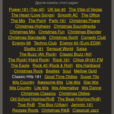
Другие каналы этого радио:
Power 181 (Top 40)
UK top 40
The Vibe of Vegas
The Heart (Love Songs)
Smooth AC
The Office
The Mix
The Point
Party 181
Christmas Power
Christmas Highway
Christmas Soundtracks
Christmas Mix
Christmas Fun
Christmas Blender
Christmas Standards
Christmas Spirit
Comedy Club
Energy 98
Techno Club
Energy 93 (Euro EDM)
Studio 181
Sensual World
Salsa
The Buzz (Alt. Rock)
Classic Buzz (Alt)
The Rock! (Hard Rock)
Rock 181
Chloe @181.FM
The Eagle
Rock 40 (Rock & Roll)
80s Hairband
Christmas Rock
Beatles
Soul
Mellow Gold
Classic Hits 181
Good Time Oldies
Super 70s
80s Country
Awesome 80s
Lite 80s
Star 90s
90s Country
Lite 90s
90s Alternative
90s Dance
Christmas Classics
Christmas Oldies
Old School HipHop/RnB
The Beat (HipHop/RnB)
True RnB
The Box (Urban)
Jammin 181
Reggae Roots
Christmas R&B
Classical Jazz