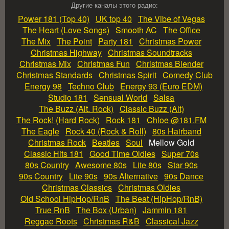
Другие каналы этого радио:
Power 181 (Top 40)
UK top 40
The Vibe of Vegas
The Heart (Love Songs)
Smooth AC
The Office
The Mix
The Point
Party 181
Christmas Power
Christmas Highway
Christmas Soundtracks
Christmas Mix
Christmas Fun
Christmas Blender
Christmas Standards
Christmas Spirit
Comedy Club
Energy 98
Techno Club
Energy 93 (Euro EDM)
Studio 181
Sensual World
Salsa
The Buzz (Alt. Rock)
Classic Buzz (Alt)
The Rock! (Hard Rock)
Rock 181
Chloe @181.FM
The Eagle
Rock 40 (Rock & Roll)
80s Hairband
Christmas Rock
Beatles
Soul
Mellow Gold
Classic Hits 181
Good Time Oldies
Super 70s
80s Country
Awesome 80s
Lite 80s
Star 90s
90s Country
Lite 90s
90s Alternative
90s Dance
Christmas Classics
Christmas Oldies
Old School HipHop/RnB
The Beat (HipHop/RnB)
True RnB
The Box (Urban)
Jammin 181
Reggae Roots
Christmas R&B
Classical Jazz