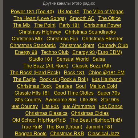
Другие каналы этого радио:
Power 181 (Top 40)
UK top 40
The Vibe of Vegas
The Heart (Love Songs)
Smooth AC
The Office
The Mix
The Point
Party 181
Christmas Power
Christmas Highway
Christmas Soundtracks
Christmas Mix
Christmas Fun
Christmas Blender
Christmas Standards
Christmas Spirit
Comedy Club
Energy 98
Techno Club
Energy 93 (Euro EDM)
Studio 181
Sensual World
Salsa
The Buzz (Alt. Rock)
Classic Buzz (Alt)
The Rock! (Hard Rock)
Rock 181
Chloe @181.FM
The Eagle
Rock 40 (Rock & Roll)
80s Hairband
Christmas Rock
Beatles
Soul
Mellow Gold
Classic Hits 181
Good Time Oldies
Super 70s
80s Country
Awesome 80s
Lite 80s
Star 90s
90s Country
Lite 90s
90s Alternative
90s Dance
Christmas Classics
Christmas Oldies
Old School HipHop/RnB
The Beat (HipHop/RnB)
True RnB
The Box (Urban)
Jammin 181
Reggae Roots
Christmas R&B
Classical Jazz