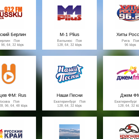
ский Берлин
M-1 Plius
Хиты Рос
ерлин Поп
Вильнюс Поп
Рига По
 96, 64, 32 kbps
128, 64, 32 kbps
96 kbps
цев ФМ: Rus
Наши Песни
Джем Ф
осква Поп
Екатеринбург Поп
Екатеринбург
28, 96, 64, 48 kbps
128, 64, 32 kbps
128, 64, 32 k