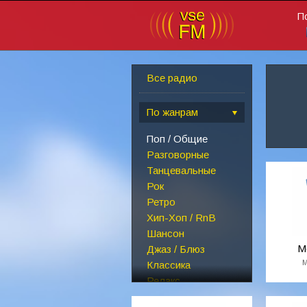
П
Все радио
По жанрам
Поп / Общие
Разговорные
Танцевальные
Рок
Ретро
Хип-Хоп / RnB
Шансон
М
Джаз / Блюз
М
Классика
Релакс
Детские