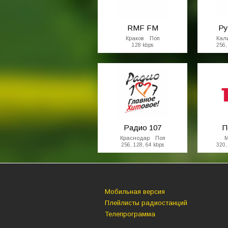
RMF FM
Ру
Краков Поп
Кал
128 kbps
256,
Радио 107
П
Краснодар Поп
М
256, 128, 64 kbps
320,
Мобильная версия
Плейлисты радиостанций
Телепрограмма