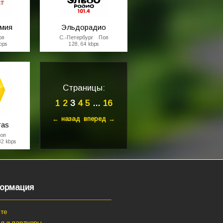
рмия
Эльдорадио
оп
С.-Петербург Поп
bps
128, 64 kbps
Страницы:
1
2
3
4
5
...
16
← назад
вперед →
ras
оп
32 kbps
ормация
те
я и партнеры