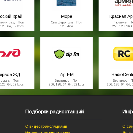
сский Край
Море
Красная А
ининград Поп
Симферополь Поп
Тюмень П
 128, 64, 32 kbps
128 kbps
256, 128, 96 k
ервое ЖД
Zip FM
RadioCent
осква Поп
Вильнюс Поп
Вильнюс П
 128, 64, 32 kbps
256, 128, 64, 64, 32 kbps
256, 128, 64, 64, 
Подборки радиостанций
Инф
С видеотрансляциями
О сай
Интернет-радиостанции
Друзь