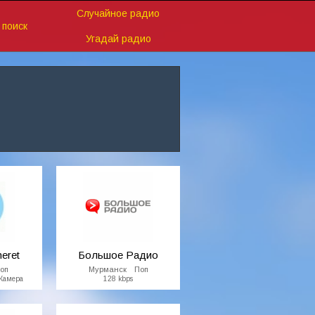
Случайное радио
поиск
Угадай радио
eret
Большое Радио
оп
Мурманск Поп
Камера
128 kbps