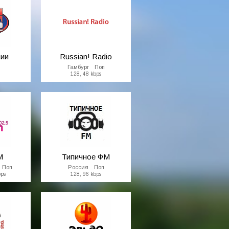
сии
Russian! Radio
п
Гамбург Поп
128, 48 kbps
М
Типичное ФМ
 Поп
Россия Поп
bps
128, 96 kbps