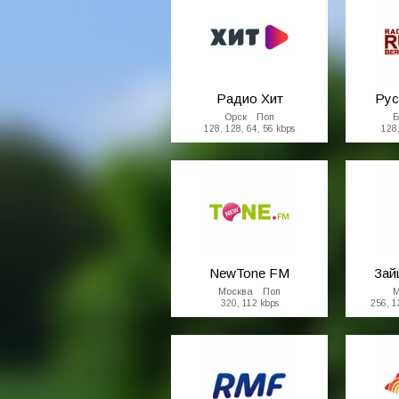
Фолк / Этно
Религиозные
Радио Хит
Рус
Орск Поп
Б
128, 128, 64, 56 kbps
128,
NewTone FM
Зай
Москва Поп
М
320, 112 kbps
256, 1