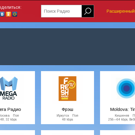
оделиться:
Поиск Радио
Расширенный 
ега Радио
Фрэш
Moldova: Tin
осква Поп
Иркутск Поп
Кишинев П
48, 32 kbps
48 kbps
256—64 kbps, Веб