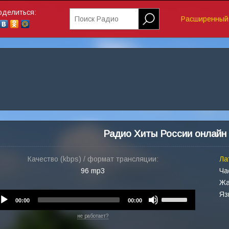
оделиться:
Поиск Радио
Расширенный 
Радио Хиты России онлайн
Качество (kbps) / формат трансляции:
Ла
96 mp3
Ча
Жа
Яз
Audio
Use
00:00
00:00
Player
Up/Down
не работает?
Arrow