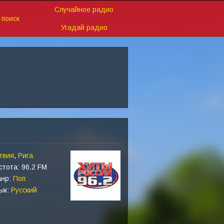
Случайное радио
поиск
Угадай радио
твия
,
Рига
стота: 96.2 FM
нр:
Поп
ык:
Русский