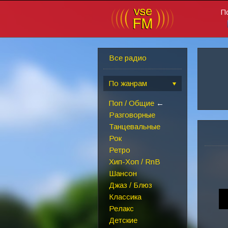
П
Все радио
По жанрам
Поп / Общие
←
Разговорные
Танцевальные
Рок
Ретро
Хип-Хоп / RnB
Шансон
Джаз / Блюз
Классика
Релакс
Детские