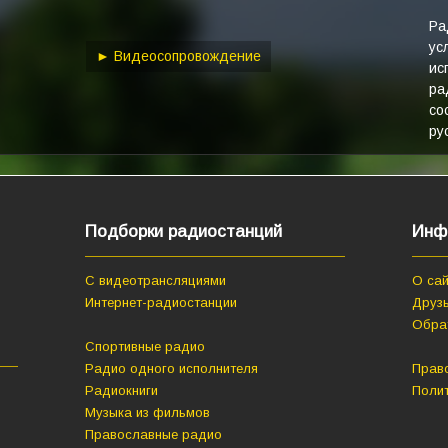
keys
to
Ра
ус
increase
► Видеосопровождение
ис
or
ра
decrease
со
volume.
ру
Подборки радиостанций
Инф
С видеотрансляциями
О сай
Интернет-радиостанции
Друзь
Обра
Спортивные радио
Радио одного исполнителя
Прав
Радиокниги
Поли
Музыка из фильмов
Православные радио