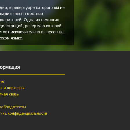
дио, в репертуаре которого вы не
лышите песен местных
полнителей. Одна из немногих
диостанций, репертуар которой
стоит исключительно из песен на
сском языке.
ормация
те
я и партнеры
тная связь
ообладателям
тика конфиденциальности