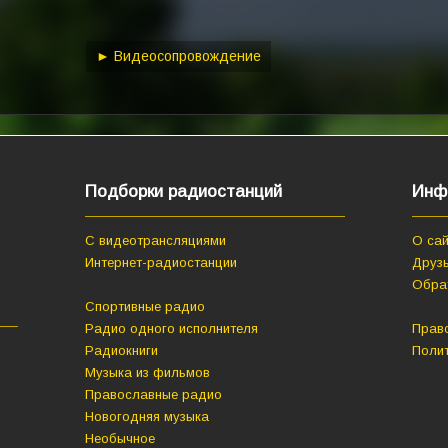
keys
to
increase
► Видеосопровождение
or
decrease
volume.
Подборки радиостанций
Инф
С видеотрансляциями
О сай
Интернет-радиостанции
Друзь
Обра
Спортивные радио
Радио одного исполнителя
Прав
Радиокниги
Поли
Музыка из фильмов
Православные радио
Новогодняя музыка
Необычное