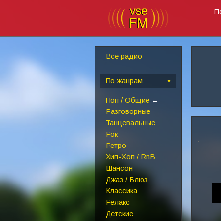
П
Все радио
По жанрам
Поп / Общие
←
Разговорные
Танцевальные
Рок
Ретро
Хип-Хоп / RnB
Шансон
Джаз / Блюз
Классика
Релакс
Детские