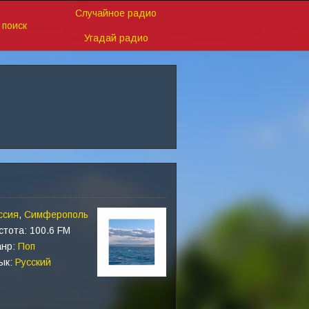
Случайное радио
поиск
Угадай радио
ссия
,
Симферополь
стота: 100.6 FM
нр:
Поп
ык:
Русский