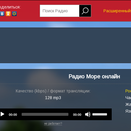
оделиться:
Поиск Радио
Расширенный 
Радио Море онлайн
Качество (kbps) / формат трансляции:
Ро
128 mp3
Ча
Жа
Яз
Audio
Use
00:00
00:00
Player
Up/Down
не работает?
Arrow