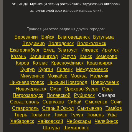
от ГИБДД. Музыка (и песни) российских и зарубежных авторов и
исполнителей всех жанров и направлений.
Трансляции этого радио из других городов:
Березники
Бийск
Благовещенск
Бугульма
Владимир
Волгодонск
Волоколамск
Екатеринбург
Елец
Златоуст
Ижевск
Иркутск
Казань
Калининград
Калуга
Канск
Кемерово
Киров
Котлас
Красноуфимск
Красноярск
Кунгур
Курган
Липецк
Междуреченск
Мичуринск
Можайск
Москва
Нальчик
Нижневартовск
Нижний Новгород
Новокузнецк
Новочеркасск
Омск
Орехово‑Зуево
Орск
Петрозаводск
Полевской
Рубцовск
Самара
Севастополь
Серпухов
Сибай
Смоленск
Сочи
Ставрополь
Старый Оскол
Сыктывкар
Тамбов
Тверь
Тольятти
Томск
Тулун
Тюмень
Уфа
Хабаровск
Чайковский
Чебоксары
Челябинск
Шатура
Шимановск