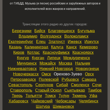
от ГИБДД. Музыка (и песни) российских и зарубежных авторов и
исполнителей всех жанров и направлений.
Трансляции этого радио из других городов:
Березники
Бийск
Благовещенск
Бугульма
Владимир
Волгодонск
Волоколамск
Екатеринбург
Елец
Златоуст
Ижевск
Иркутск
Казань
Калининград
Калуга
Канск
Кемерово
Киров
Котлас
Красноуфимск
Красноярск
Кунгур
Курган
Липецк
Междуреченск
Мичуринск
Можайск
Москва
Нальчик
Нижневартовск
Нижний Новгород
Новокузнецк
Новочеркасск
Омск
Орехово-Зуево
Орск
Петрозаводск
Полевской
Рубцовск
Самара
Севастополь
Серпухов
Сибай
Смоленск
Сочи
Ставрополь
Старый Оскол
Сыктывкар
Тамбов
Тверь
Тольятти
Томск
Тулун
Тюмень
Уфа
Хабаровск
Чайковский
Чебоксары
Челябинск
Шатура
Шимановск