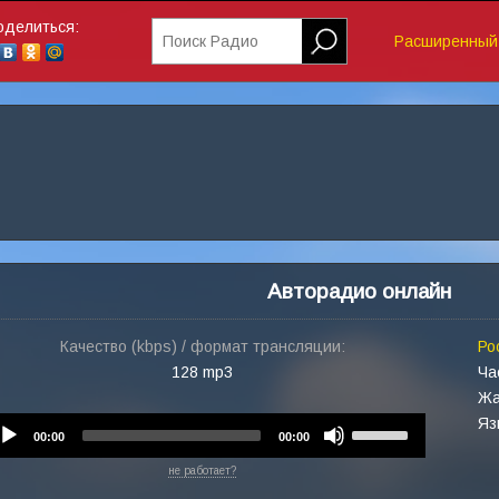
оделиться:
Поиск Радио
Расширенный 
Авторадио онлайн
Качество (kbps) / формат трансляции:
Ро
128 mp3
Ча
Жа
Яз
Audio
Use
00:00
00:00
Player
Up/Down
не работает?
Arrow