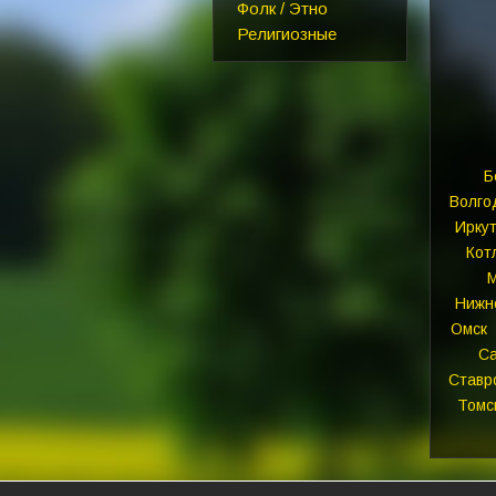
Фолк / Этно
Религиозные
Б
Волго
Иркут
Кот
Нижн
Омск
С
Ставр
Томс