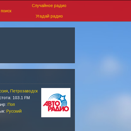
Случайное радио
поиск
Угадай радио
ссия
,
Петрозаводск
стота: 103.1 FM
нр:
Поп
ык:
Русский