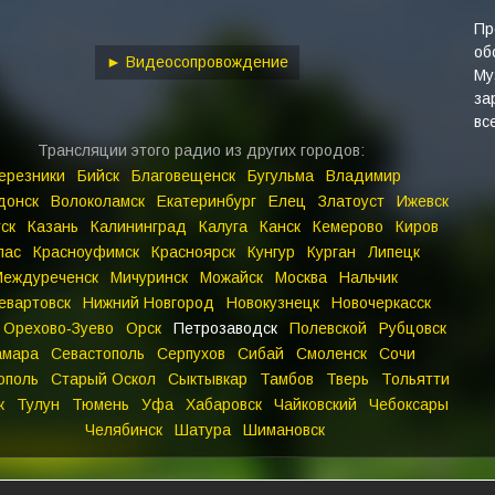
keys
to
Пр
об
increase
► Видеосопровождение
Му
or
за
decrease
вс
volume.
Трансляции этого радио из других городов:
ерезники
Бийск
Благовещенск
Бугульма
Владимир
донск
Волоколамск
Екатеринбург
Елец
Златоуст
Ижевск
ск
Казань
Калининград
Калуга
Канск
Кемерово
Киров
лас
Красноуфимск
Красноярск
Кунгур
Курган
Липецк
Междуреченск
Мичуринск
Можайск
Москва
Нальчик
евартовск
Нижний Новгород
Новокузнецк
Новочеркасск
Орехово‑Зуево
Орск
Петрозаводск
Полевской
Рубцовск
амара
Севастополь
Серпухов
Сибай
Смоленск
Сочи
ополь
Старый Оскол
Сыктывкар
Тамбов
Тверь
Тольятти
к
Тулун
Тюмень
Уфа
Хабаровск
Чайковский
Чебоксары
Челябинск
Шатура
Шимановск