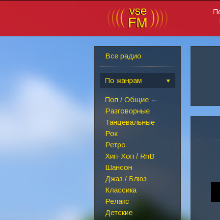
П
Все радио
По жанрам
Поп / Общие
←
Разговорные
Танцевальные
Рок
Ретро
Хип-Хоп / RnB
Шансон
Джаз / Блюз
Классика
Релакс
Детские