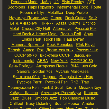
Depeche Mode
Чайф
U2
Elvis Presley
ДДТ
Scorpions
Парк Горького
Instrumental Rock
Route
Король и Шут
Metallica
Deep Purple
Наутилус Помпилиус
Сплин
Rock Guitar
Би‑2
БГ & Аквариум
Пикник
Агата Кристи
BritPop
Metal
Crocus City Hall
Alternative
Русский Рок
Hard Rock & Heavy Metal
Rock‑n‑Roll
Ария
Linkin Park
Rock Hits
Наш Метал
Машина Времени
Rock Remakes
Pink Floyd
Thrash
Алиса
Рок
Дискотека 80‑х
Россия 90‑х
СССР 50‑70
Дискотека СССР
Высоцкий
Instrumental
ABBA
New York
СССР 30‑50
День Победы
Авторская Песня
ВИА
90s Gold
Sandra
Golden 70s
Муслим Магомаев
Дискотека 90‑х
Reggae
Gangsta & Hip‑Hop
Русское Регги
Русский Рэп
RnB
Trap
Французский Рэп
Funk & Soul
Каста
Михаил Круг
Кабаре Шансон
Александр Розенбаум
Шансон
Jazz
Blues
Smooth Jazz
Pop Classical Music
Chillout
Easy Listening
Soulful House
Ambient
Звуки Природы
Office Lounge
New Age
Тантра