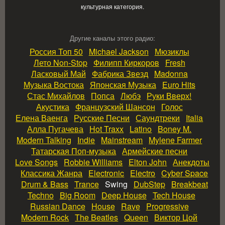
культурная категория.
Другие каналы этого радио:
Россия Топ 50
Michael Jackson
Мюзиклы
Лето Non‑Stop
Филипп Киркоров
Fresh
Ласковый Май
Фабрика Звезд
Madonna
Музыка Востока
Японская Музыка
Euro Hits
Стас Михайлов
Попса
Любэ
Руки Вверх!
Акустика
Французский Шансон
Голос
Елена Ваенга
Русские Песни
Саундтреки
Italia
Алла Пугачева
Hot Traxx
Latino
Boney M.
Modern Talking
Indie
Mainstream
Mylene Farmer
Татарская Поп‑музыка
Армейские песни
Love Songs
Robbie Williams
Elton John
Анекдоты
Классика Жанра
Electronic
Electro
Cyber Space
Drum & Bass
Trance
Swing
DubStep
Breakbeat
Techno
Big Room
Deep House
Tech House
Russian Dance
House
Rave
Progressive
Modern Rock
The Beatles
Queen
Виктор Цой