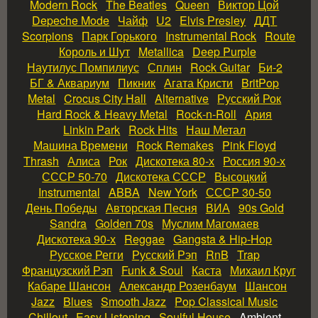
Modern Rock
The Beatles
Queen
Виктор Цой
Depeche Mode
Чайф
U2
Elvis Presley
ДДТ
Scorpions
Парк Горького
Instrumental Rock
Route
Король и Шут
Metallica
Deep Purple
Наутилус Помпилиус
Сплин
Rock Guitar
Би‑2
БГ & Аквариум
Пикник
Агата Кристи
BritPop
Metal
Crocus City Hall
Alternative
Русский Рок
Hard Rock & Heavy Metal
Rock‑n‑Roll
Ария
Linkin Park
Rock Hits
Наш Метал
Машина Времени
Rock Remakes
Pink Floyd
Thrash
Алиса
Рок
Дискотека 80‑х
Россия 90‑х
СССР 50‑70
Дискотека СССР
Высоцкий
Instrumental
ABBA
New York
СССР 30‑50
День Победы
Авторская Песня
ВИА
90s Gold
Sandra
Golden 70s
Муслим Магомаев
Дискотека 90‑х
Reggae
Gangsta & Hip‑Hop
Русское Регги
Русский Рэп
RnB
Trap
Французский Рэп
Funk & Soul
Каста
Михаил Круг
Кабаре Шансон
Александр Розенбаум
Шансон
Jazz
Blues
Smooth Jazz
Pop Classical Music
Chillout
Easy Listening
Soulful House
Ambient