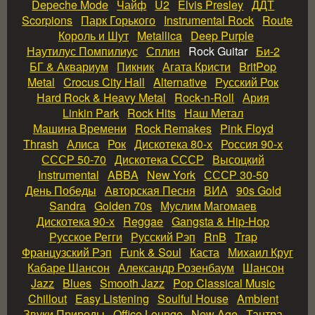
Depeche Mode
Чайф
U2
Elvis Presley
ДДТ
Scorpions
Парк Горького
Instrumental Rock
Route
Король и Шут
Metallica
Deep Purple
Наутилус Помпилиус
Сплин
Rock Guitar
Би‑2
БГ & Аквариум
Пикник
Агата Кристи
BritPop
Metal
Crocus City Hall
Alternative
Русский Рок
Hard Rock & Heavy Metal
Rock‑n‑Roll
Ария
Linkin Park
Rock Hits
Наш Метал
Машина Времени
Rock Remakes
Pink Floyd
Thrash
Алиса
Рок
Дискотека 80‑х
Россия 90‑х
СССР 50‑70
Дискотека СССР
Высоцкий
Instrumental
ABBA
New York
СССР 30‑50
День Победы
Авторская Песня
ВИА
90s Gold
Sandra
Golden 70s
Муслим Магомаев
Дискотека 90‑х
Reggae
Gangsta & Hip‑Hop
Русское Регги
Русский Рэп
RnB
Trap
Французский Рэп
Funk & Soul
Каста
Михаил Круг
Кабаре Шансон
Александр Розенбаум
Шансон
Jazz
Blues
Smooth Jazz
Pop Classical Music
Chillout
Easy Listening
Soulful House
Ambient
Звуки Природы
Office Lounge
New Age
Тантра