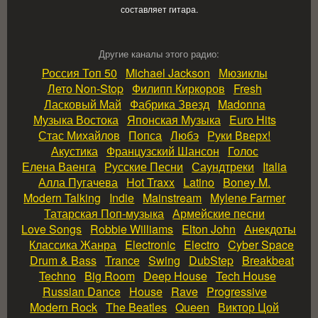
составляет гитара.
Другие каналы этого радио:
Россия Топ 50
Michael Jackson
Мюзиклы
Лето Non‑Stop
Филипп Киркоров
Fresh
Ласковый Май
Фабрика Звезд
Madonna
Музыка Востока
Японская Музыка
Euro Hits
Стас Михайлов
Попса
Любэ
Руки Вверх!
Акустика
Французский Шансон
Голос
Елена Ваенга
Русские Песни
Саундтреки
Italia
Алла Пугачева
Hot Traxx
Latino
Boney M.
Modern Talking
Indie
Mainstream
Mylene Farmer
Татарская Поп‑музыка
Армейские песни
Love Songs
Robbie Williams
Elton John
Анекдоты
Классика Жанра
Electronic
Electro
Cyber Space
Drum & Bass
Trance
Swing
DubStep
Breakbeat
Techno
Big Room
Deep House
Tech House
Russian Dance
House
Rave
Progressive
Modern Rock
The Beatles
Queen
Виктор Цой