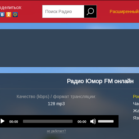
оделиться:
Поиск Радио
Расширенный 
Радио Юмор FM онлайн
Качество (kbps) / формат трансляции:
Ро
128 mp3
Ча
Жа
Яз
Audio
Use
00:00
00:00
Player
Up/Down
не работает?
Arrow