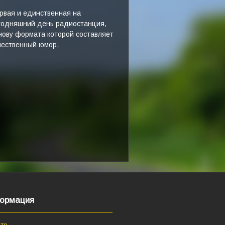
рвая и единственная на
годняшний день радиостанция,
нову формата которой составляет
чественный юмор.
ормация
те