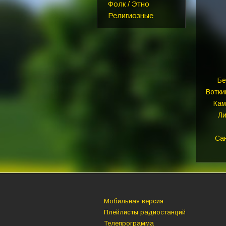
Фолк / Этно
Религиозные
Бе
Вотки
Кам
Ли
Са
Мобильная версия
Плейлисты радиостанций
Телепрограмма