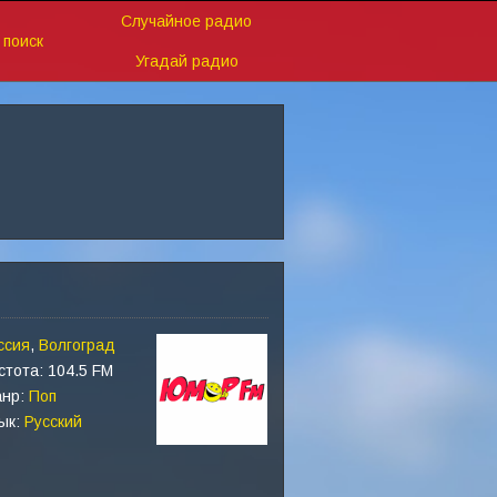
Случайное радио
поиск
Угадай радио
ссия
,
Волгоград
стота: 104.5 FM
нр:
Поп
ык:
Русский