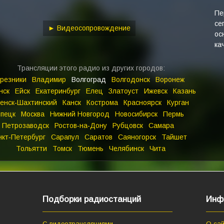
keys
to
Пе
се
increase
► Видеосопровождение
ос
or
ка
decrease
volume.
Трансляции этого радио из других городов:
резники
Владимир
Волгоград
Волгодонск
Воронеж
нск
Ейск
Екатеринбург
Елец
Златоуст
Ижевск
Казань
енск‑Шахтинский
Канск
Кострома
Красноярск
Курган
пецк
Москва
Нижний Новгород
Новосибирск
Пермь
Петрозаводск
Ростов‑на‑Дону
Рубцовск
Самара
нкт‑Петербург
Сарапул
Саратов
Саяногорск
Тайшет
Тольятти
Томск
Тюмень
Челябинск
Чита
Подборки радиостанций
Инф
С видеотрансляциями
О сай