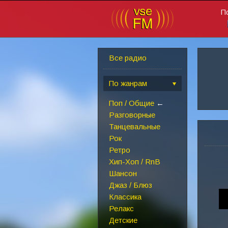
П
Все радио
По жанрам
Поп / Общие
←
Разговорные
Танцевальные
Рок
Ретро
Хип-Хоп / RnB
Шансон
Джаз / Блюз
Классика
Релакс
Детские