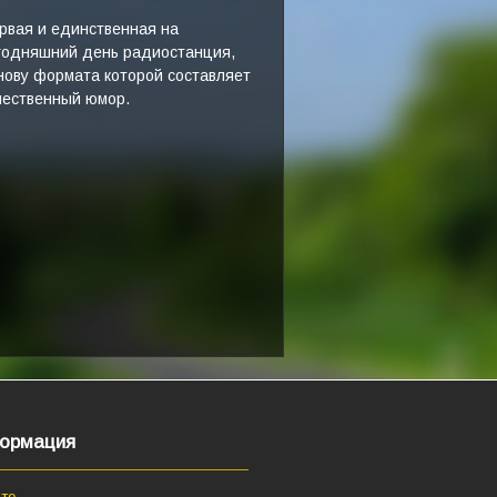
рвая и единственная на
годняшний день радиостанция,
нову формата которой составляет
чественный юмор.
ормация
те