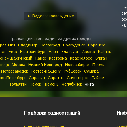
keys
to
Пе
се
increase
► Видеосопровождение
ос
or
ка
decrease
volume.
Трансляции этого радио из других городов:
резники
Владимир
Волгоград
Волгодонск
Воронеж
нск
Ейск
Екатеринбург
Елец
Златоуст
Ижевск
Казань
енск‑Шахтинский
Канск
Кострома
Красноярск
Курган
пецк
Москва
Нижний Новгород
Новосибирск
Пермь
Петрозаводск
Ростов‑на‑Дону
Рубцовск
Самара
нкт‑Петербург
Сарапул
Саратов
Саяногорск
Тайшет
Тольятти
Томск
Тюмень
Челябинск
Чита
Подборки радиостанций
Инф
С видеотрансляциями
О сай