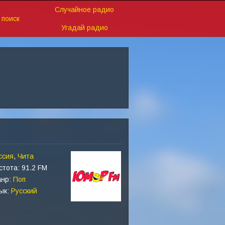
Случайное радио
поиск
Угадай радио
ссия
,
Чита
стота: 91.2 FM
нр:
Поп
ык:
Русский