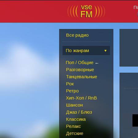
П
Все радио
По жанрам
Поп / Общие
←
Разговорные
Танцевальные
Рок
Ретро
Хип-Хоп / RnB
Шансон
Джаз / Блюз
Классика
Релакс
Детские