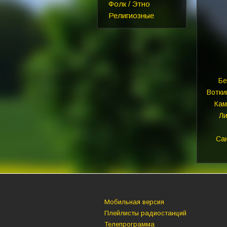
Фолк / Этно
Религиозные
Бе
Вотки
Кам
Ли
Са
Мобильная версия
Плейлисты радиостанций
Телепрограмма