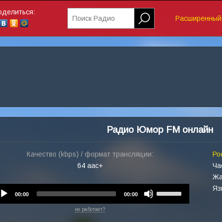
оделиться:
Поиск Радио
Расширенный 
Радио Юмор FM онлайн
Качество (kbps) / формат трансляции:
Ро
64 aac+
Ча
Жа
Яз
Audio
Use
00:00
00:00
Player
Up/Down
не работает?
Arrow