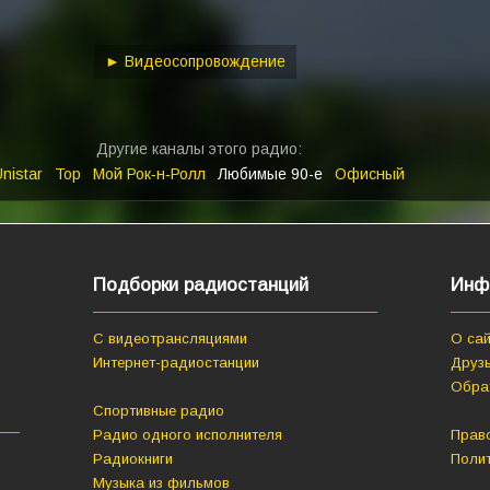
keys
to
increase
► Видеосопровождение
or
decrease
volume.
Другие каналы этого радио:
nistar
Top
Мой Рок‑н‑Ролл
Любимые 90-е
Офисный
Подборки радиостанций
Инф
С видеотрансляциями
О сай
Интернет-радиостанции
Друзь
Обра
Спортивные радио
Радио одного исполнителя
Прав
Радиокниги
Поли
Музыка из фильмов