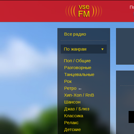
П
Все радио
По жанрам
Поп / Общие
Разговорные
Танцевальные
Рок
Ретро
←
Хип-Хоп / RnB
Шансон
Джаз / Блюз
Классика
Релакс
Детские