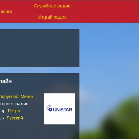
Случайное радио
поиск
Угадай радио
лайн
лоруссия
,
Минск
тернет-радио
нр:
Ретро
ык:
Русский