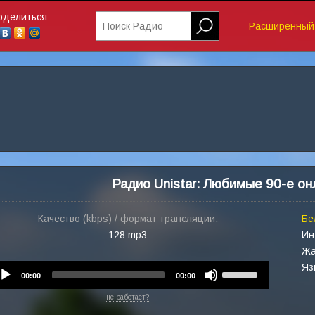
оделиться:
Поиск Радио
Расширенный 
Радио Unistar: Любимые 90-е он
Качество (kbps) / формат трансляции:
Бе
128 mp3
Ин
Жа
Яз
Audio
Use
00:00
00:00
Player
Up/Down
не работает?
Arrow