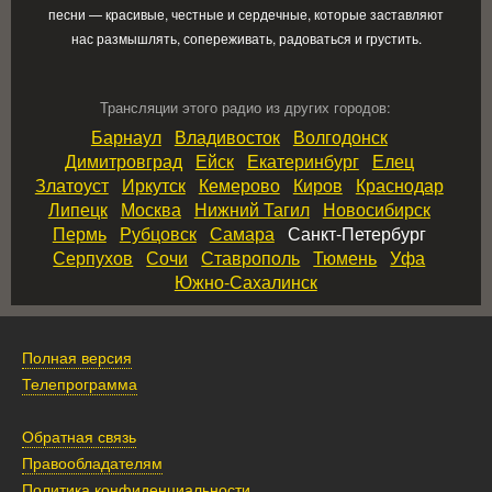
песни — красивые, честные и сердечные, которые заставляют
нас размышлять, сопереживать, радоваться и грустить.
Трансляции этого радио из других городов:
Барнаул
Владивосток
Волгодонск
Димитровград
Ейск
Екатеринбург
Елец
Златоуст
Иркутск
Кемерово
Киров
Краснодар
Липецк
Москва
Нижний Тагил
Новосибирск
Пермь
Рубцовск
Самара
Санкт-Петербург
Серпухов
Сочи
Ставрополь
Тюмень
Уфа
Южно‑Сахалинск
Полная версия
Телепрограмма
Обратная связь
Правообладателям
Политика конфиденциальности