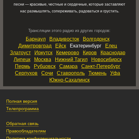
песни — красивые, честные и сердечные, которые заставляют
нас размышлять, сопереживать, радоваться и грустить.
Трансляции этого радио из других городов:
Барнаул
Владивосток
Волгодонск
Димитровград
Ейск
Екатеринбург
Елец
Златоуст
Иркутск
Кемерово
Киров
Краснодар
Липецк
Москва
Нижний Тагил
Новосибирск
Пермь
Рубцовск
Самара
Санкт‑Петербург
Серпухов
Сочи
Ставрополь
Тюмень
Уфа
Южно‑Сахалинск
Полная версия
Телепрограмма
Обратная связь
Правообладателям
Политика конфиденциальности