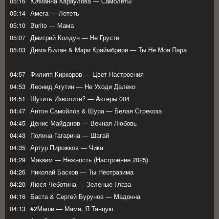
05:16
Юлианна Караулова — Самолеты
05:14
Амега — Лететь
05:10
Burito — Мама
05:07
Дмитрий Колдун — Не Грусти
05:03
Дима Билан & Мари Краймбрери — Ты Не Моя Пара
04:57
Филипп Киркоров — Цвет Настроения
04:53
Леонид Агутин — Не Уходи Далеко
04:51
Шутить Изволите? — Актеры 004
04:47
Антон Самойлов & Шура — Белая Стрекоза
04:45
Денис Майданов — Вечная Любовь
04:43
Полина Гагарина — Шагай
04:35
Артур Пирожков — Чика
04:29
Макsим — Нежность (Настроение 2025)
04:26
Николай Басков — Ты Неотразима
04:20
Люся Чеботина — Зеленые Глаза
04:16
Баста & Сергей Бурунов — Мадонна
04:13
#2Маши — Мама, Я Танцую