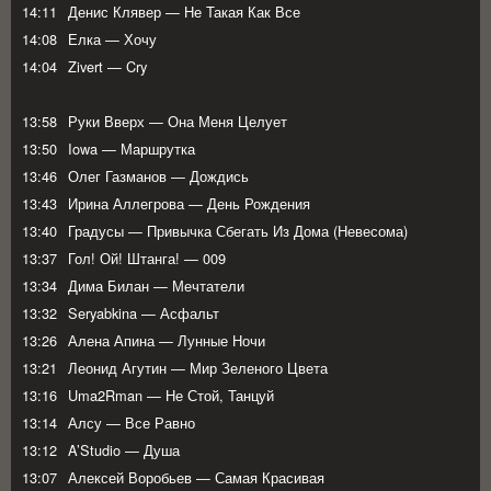
14:11
Денис Клявер — Не Такая Как Все
14:08
Елка — Хочу
14:04
Zivert — Cry
13:58
Руки Вверх — Она Меня Целует
13:50
Iowa — Маршрутка
13:46
Олег Газманов — Дождись
13:43
Ирина Аллегрова — День Рождения
13:40
Градусы — Привычка Сбегать Из Дома (Невесома)
13:37
Гол! Ой! Штанга! — 009
13:34
Дима Билан — Мечтатели
13:32
Seryabkina — Асфальт
13:26
Алена Апина — Лунные Ночи
13:21
Леонид Агутин — Мир Зеленого Цвета
13:16
Uma2Rman — Не Стой, Танцуй
13:14
Алсу — Все Равно
13:12
A’Studio — Душа
13:07
Алексей Воробьев — Самая Красивая