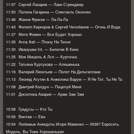
11:57
Сергей Лазарев — Лаки Стренджер
11:50
Полина Гагарина — Спектакль Окончен
11:46
Жанна Фриске — Ла-Ла-Ла
11:43
Филипп Киркоров & Сергей Челобанов — Огонь И Вода
11:37
Митя Фомин — Все Будет Хорошо
11:35
Anna Asti — Плачу На Техно
11:30
Иванушки Int. — Билетик В Кино
11:25
Моя Мишель & Лсп — Курточка
11:22
Татьяна Куртукова — Алешенька
11:16
Валерий Леонтьев — Полет На Дельтаплане
11:13
Леонид Агутин & Анжелика Варум — Я Не Тот, Ты Не Та
11:08
Дмитрий Колдун — Поцелуй Меня
11:01
Дискотека Авария — Арам Зам Зам
10:58
Градусы — Кто Ты
10:56
Винтаж — Ева
10:54
Любимые Анекдоты Игоря Маменко — 00367 Евросеть.
Модель. Вы Тоже Хорошенькая