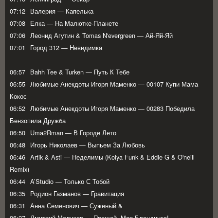
07:12
Валерия — Капелька
07:08
Елка — На Малютке-Планете
07:06
Леонид Агутин & Tomas N'evergreen — Ай-Яй-Яй
07:01
Город 312 — Невидимка
06:57
Bahh Tee & Turken — Путь К Тебе
06:55
Любимые Анекдоты Игоря Маменко — 00107 Купи Мама
Кокос
06:52
Любимые Анекдоты Игоря Маменко — 00283 Победила
Бензопила Дружба
06:50
Uma2Rman — В Городе Лето
06:48
Игорь Николаев — Выпьем За Любовь
06:46
Artik & Asti — Неделимы (Kolya Funk & Eddie G & O'neill
Remix)
06:44
A’Studio — Только С Тобой
06:35
Родион Газманов — Гравитация
06:31
Анна Семенович — Суженый &
06:27
Дмитрий Маликов — Прощай, Моя Блондинка!