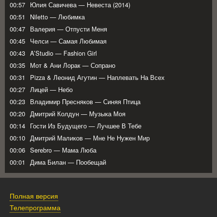
00:57
Юлия Савичева — Невеста (2014)
00:51
Niletto — Любимка
00:47
Валерия — Отпусти Меня
00:45
Челси — Самая Любимая
00:43
A’Studio — Fashion Girl
00:35
Мот & Ани Лорак — Сопрано
00:31
Pizza & Леонид Агутин — Наплевать На Всех
00:27
Лицей — Небо
00:23
Владимир Пресняков — Синяя Птица
00:20
Дмитрий Колдун — Музыка Моя
00:14
Гости Из Будущего — Лучшее В Тебе
00:10
Дмитрий Маликов — Мне Не Нужен Мир
00:06
Serebro — Мама Люба
00:01
Дима Билан — Пообещай
Полная версия
Телепрограмма