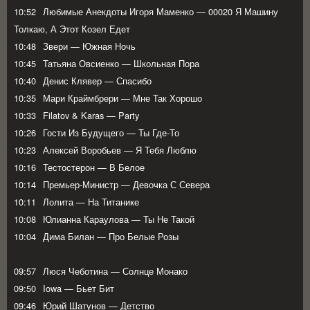
10:52
Любимые Анекдоты Игоря Маменко — 00020 Я Машину
Толкаю, А Этот Козел Едет
10:48
Звери — Южная Ночь
10:45
Татьяна Овсиенко — Школьная Пора
10:40
Денис Клявер — Спасибо
10:35
Мари Краймбрери — Мне Так Хорошо
10:33
Filatov & Karas — Party
10:26
Гости Из Будущего — Ты Где-То
10:23
Алексей Воробьев — Я Тебя Люблю
10:16
Тестостерон — В Белое
10:14
Премьер-Министр — Девочка С Севера
10:11
Лолита — На Титанике
10:08
Юлианна Караулова — Ты Не Такой
10:04
Дима Билан — Про Белые Розы
09:57
Люся Чеботина — Солнце Монако
09:50
Iowa — Бьет Бит
09:46
Юрий Шатунов — Детство