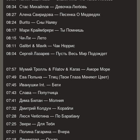
08:34
Стас Михайлов — Девочка-Любовь
08:27
Алена Свиридова — Песенка О Медведях
08:24
Burito — Сны Наяву
08:17
Мари Краймбрери — Ты Помнишь
08:15
Чи-Ли — Лето
08:11
Galibri & Mavik — Чак Норрис
08:04
Cергей Лазарев — Пусть Весь Мир Подождет
07:57
Мумий Тролль & Filatov & Karas — Аморе Море
07:49
Ева Польна — Тгмц (Твои Глаза Меняют Цвет)
07:45
Иванушки Int. — Беги
07:43
Слава — Попутчица
07:41
Дима Билан — Молния
07:32
Дмитрий Колдун — Корабли
07:28
Люся Чеботина — По Барабану
07:25
Звери — Для Тебя
07:21
Полина Гагарина — Вчера
07:18
Ленинград — Оскар