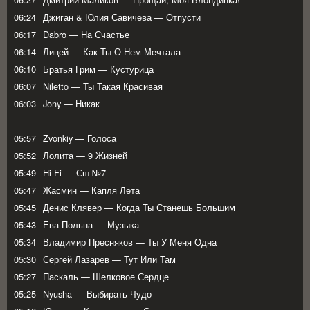
06:24
Джиган & Юлия Савичева — Отпусти
06:17
Dabro — На Счастье
06:14
Лицей — Как Ты О Нем Мечтала
06:10
Братья Грим — Кустурица
06:07
Niletto — Ты Такая Красивая
06:03
Jony — Никак
05:57
Zvonkiy — Голоса
05:52
Лолита — 9 Жизней
05:49
Hi-Fi — Сш №7
05:47
Жасмин — Капля Лета
05:45
Денис Клявер — Когда Ты Станешь Большим
05:43
Ева Польна — Музыка
05:34
Владимир Пресняков — Ты У Меня Одна
05:30
Сергей Лазарев — Тут Или Там
05:27
Паскаль — Шелковое Сердце
05:25
Nyusha — Выбирать Чудо