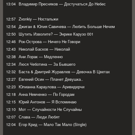
13:04
Владимир Пресняков — Достучаться До Небес
12:57
Zvonkiy — Ностальжи
12:54
Джиган & Юлия Савичева — Любить Больше Нечем
12:50
Шутить Изволите? — Энрике Карузо 001
12:46
Рок-Острова — Ничего Не Говори
12:43
Николай Басков — Николай
12:38
Ани Лорак — Медленно
12:34
Люся Чеботина — За Бывшего
12:32
Баста & Дмитрий Журавлев — Девочка В Цветах
12:27
Евгений Осин — Плачет Девушка..
12:23
Юлианна Караулова — Аривидерчи
12:18
Анна Немченко — По Городам
12:15
Юрий Антонов — Я Вспоминаю
12:10
Мот — Случайности Не Случайны
12:07
Слава — Люди Любят
12:04
Егор Крид — Мало Так Мало (Single)