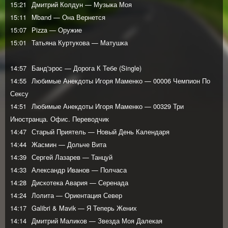
15:21
Дмитрий Колдун — Музыка Моя
15:11
Mband — Она Вернется
15:07
Pizza — Оружие
15:01
Татьяна Куртукова — Матушка
14:57
Банд'эрос — Дорога К Тебе (Single)
14:55
Любимые Анекдоты Игоря Маменко — 00006 Чемпион По
Сексу
14:51
Любимые Анекдоты Игоря Маменко — 00329 Три
Иностранца. Офис. Переводчик
14:47
Старый Приятель — Новый День Календаря
14:44
Жасмин — Дольче Вита
14:39
Сергей Лазарев — Танцуй
14:33
Александр Иванов — Полчаса
14:28
Дискотека Авария — Серенада
14:24
Лолита — Ориентация Север
14:17
Galibri & Mavik — Я Теперь Жених
14:14
Дмитрий Маликов — Звезда Моя Далекая