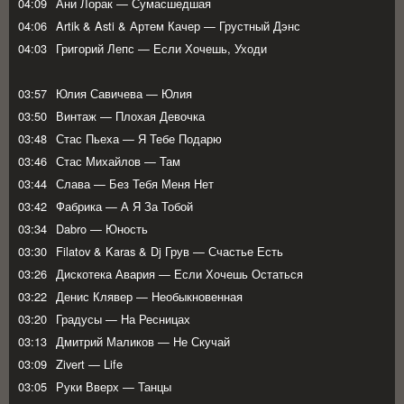
04:09
Ани Лорак — Сумасшедшая
04:06
Artik & Asti & Артем Качер — Грустный Дэнс
04:03
Григорий Лепс — Если Хочешь, Уходи
03:57
Юлия Савичева — Юлия
03:50
Винтаж — Плохая Девочка
03:48
Стас Пьеха — Я Тебе Подарю
03:46
Стас Михайлов — Там
03:44
Слава — Без Тебя Меня Нет
03:42
Фабрика — А Я За Тобой
03:34
Dabro — Юность
03:30
Filatov & Karas & Dj Грув — Счастье Есть
03:26
Дискотека Авария — Если Хочешь Остаться
03:22
Денис Клявер — Необыкновенная
03:20
Градусы — На Ресницах
03:13
Дмитрий Маликов — Не Скучай
03:09
Zivert — Life
03:05
Руки Вверх — Танцы