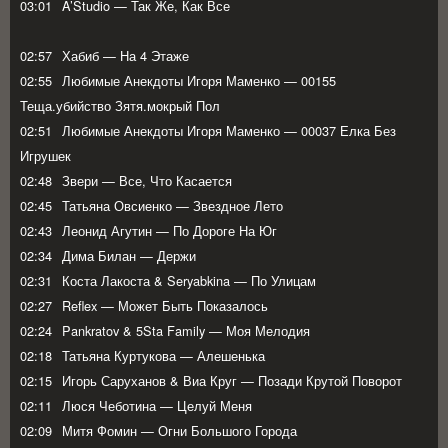
03:01
A’Studio — Так Же, Как Все
02:57
Хабиб — На 4 Этаже
02:55
Любимые Анекдоты Игоря Маменко — 00155
Теща.убийство Зятя.мокрый Пол
02:51
Любимые Анекдоты Игоря Маменко — 00037 Елка Без
Игрушек
02:48
Звери — Все, Что Касается
02:45
Татьяна Овсиенко — Звездное Лето
02:43
Леонид Агутин — По Дороге На Юг
02:34
Дима Билан — Держи
02:31
Коста Лакоста & Seryabkina — По Улицам
02:27
Reflex — Может Быть Показалось
02:24
Pankratov & 5Sta Family — Моя Мелодия
02:18
Татьяна Куртукова — Алешенька
02:15
Игорь Саруханов & Виа Круг — Позади Крутой Поворот
02:11
Люся Чеботина — Целуй Меня
02:09
Митя Фомин — Огни Большого Города