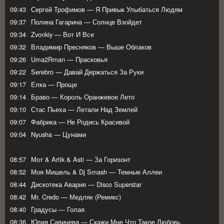
09:43
Сергей Трофимов — Я Привык Улыбаться Людям
09:37
Полина Гагарина — Солнце Взойдет
09:34
Zvonkiy — Вот И Все
09:32
Владимир Пресняков — Выше Облаков
09:26
Uma2Rman — Прасковья
09:22
Serebro — Давай Держаться За Руки
09:17
Елка — Проще
09:14
Браво — Король Оранжевое Лето
09:10
Стас Пьеха — Летали Над Землей
09:07
Фабрика — Не Родись Красивой
09:04
Nyusha — Цунами
08:57
Мот & Artik & Asti — За Горизонт
08:52
Моя Мишель & Dj Smash — Темные Аллеи
08:44
Дискотека Авария — Disco Superstar
08:42
Mr. Credo — Медляк (Ремикс)
08:40
Градусы — Голая
08:36
Юлия Савичева — Скажи Мне Что Такое Любовь