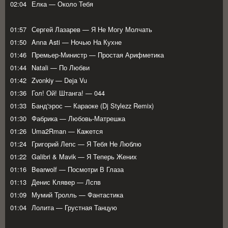
02:04
Елка — Около Тебя
01:57
Сергей Лазарев — Я Не Могу Молчать
01:50
Anna Asti — Ночью На Кухне
01:46
Премьер-Министр — Простая Арифметика
01:44
Natali — По Любви
01:42
Zvonkiy — Deja Vu
01:36
Гол! Ой! Штанга! — 044
01:33
Банд'эрос — Караоке (Dj Stylezz Remix)
01:30
Фабрика — Любовь-Матрешка
01:26
Uma2Rman — Кажется
01:24
Григорий Лепс — Я Тебя Не Люблю
01:22
Galibri & Mavik — Я Теперь Жених
01:16
Bearwolf — Посмотри В Глаза
01:13
Денис Клявер — Лспв
01:09
Мумий Тролль — Фантастика
01:04
Лолита — Грустная Танцую