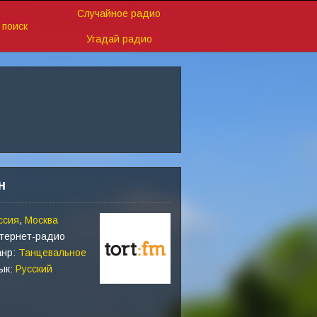
Случайное радио
поиск
Угадай радио
н
ссия
,
Москва
тернет-радио
нр:
Танцевальное
ык:
Русский