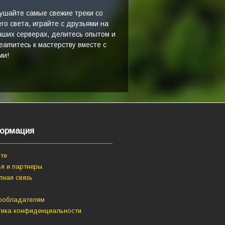
ушайте самые свежие треки со
его света, играйте с друзьями на
чших серверах, делитесь опытом и
reamитесь к мастерству вместе с
ми!
ормация
те
я и партнеры
тная связь
ообладателям
тика конфиденциальности