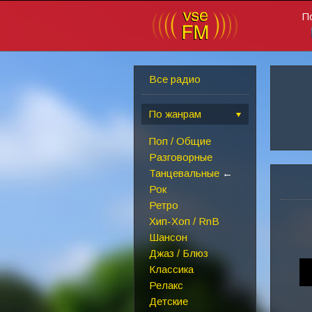
П
Все радио
По жанрам
Поп / Общие
Разговорные
Танцевальные
←
Рок
Ретро
Хип-Хоп / RnB
Шансон
Джаз / Блюз
Классика
Релакс
Детские