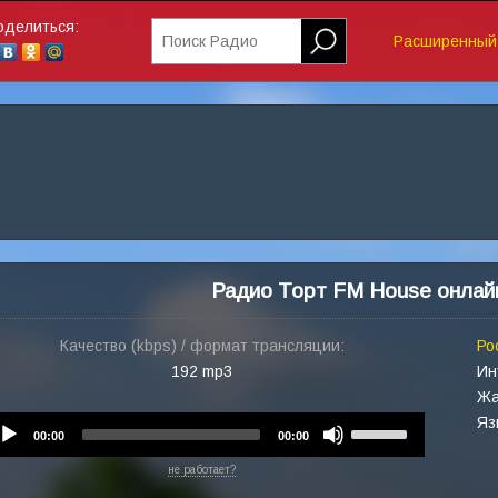
оделиться:
Поиск Радио
Расширенный 
Радио Торт FM House онлай
Качество (kbps) / формат трансляции:
Ро
192 mp3
Ин
Жа
Яз
Audio
Use
00:00
00:00
Player
Up/Down
не работает?
Arrow