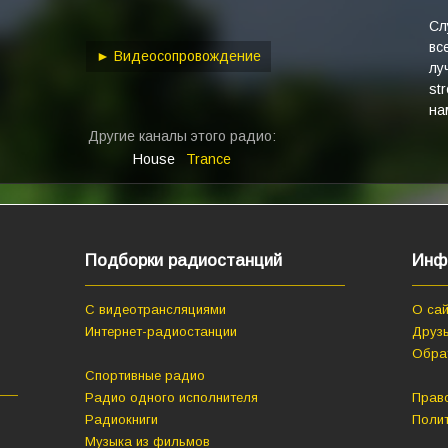
keys
to
Сл
вс
increase
► Видеосопровождение
лу
or
st
decrease
на
volume.
Другие каналы этого радио:
House
Trance
Подборки радиостанций
Инф
С видеотрансляциями
О сай
Интернет-радиостанции
Друзь
Обра
Спортивные радио
Радио одного исполнителя
Прав
Радиокниги
Поли
Музыка из фильмов