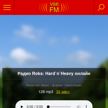
Радио Roks: Hard`n`Heavy онлайн
Качество (kbps) / формат трансляции:
128 mp3
32
aac+