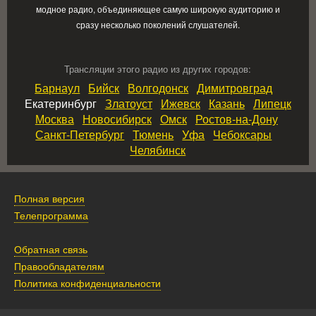
модное радио, объединяющее самую широкую аудиторию и
сразу несколько поколений слушателей.
Трансляции этого радио из других городов:
Барнаул
Бийск
Волгодонск
Димитровград
Екатеринбург
Златоуст
Ижевск
Казань
Липецк
Москва
Новосибирск
Омск
Ростов‑на‑Дону
Санкт‑Петербург
Тюмень
Уфа
Чебоксары
Челябинск
Полная версия
Телепрограмма
Обратная связь
Правообладателям
Политика конфиденциальности