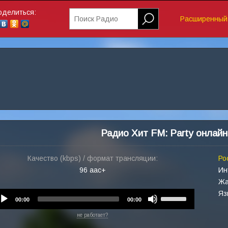
оделиться:
Поиск Радио
Расширенный 
Радио Хит FM: Party онлайн
Качество (kbps) / формат трансляции:
Ро
96 aac+
Ин
Жа
Яз
Audio
Use
00:00
00:00
Player
Up/Down
не работает?
Arrow