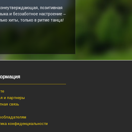
знеутверждающая, позитивная
зыка и беззаботное настроение –
лько хиты, только в ритме танца!
ормация
те
я и партнеры
тная связь
ообладателям
тика конфиденциальности