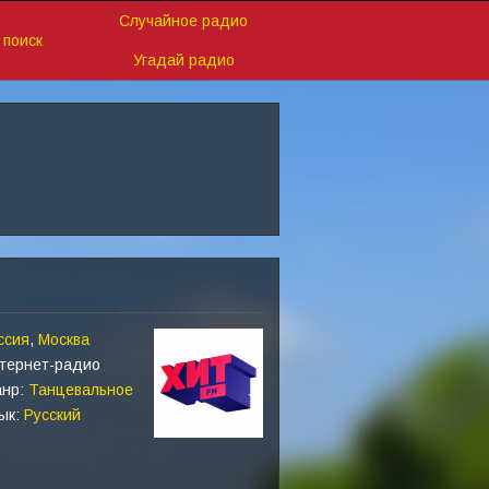
Случайное радио
поиск
Угадай радио
ссия
,
Москва
тернет-радио
нр:
Танцевальное
ык:
Русский