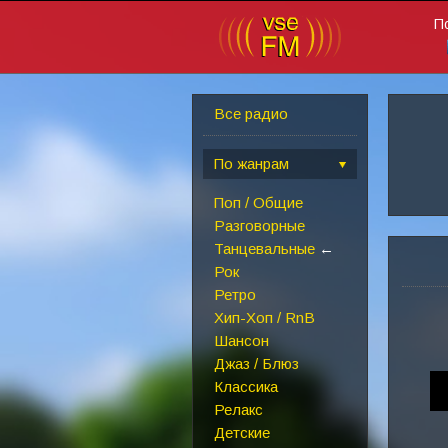
П
Все радио
По жанрам
Поп / Общие
Разговорные
Танцевальные
←
Рок
Ретро
Хип-Хоп / RnB
Шансон
Джаз / Блюз
Классика
Релакс
Детские