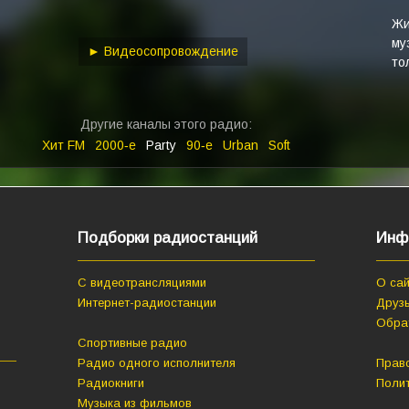
keys
to
Жи
му
increase
► Видеосопровождение
то
or
decrease
volume.
Другие каналы этого радио:
Хит FM
2000‑е
Party
90‑е
Urban
Soft
Подборки радиостанций
Инф
С видеотрансляциями
О сай
Интернет-радиостанции
Друзь
Обра
Спортивные радио
Радио одного исполнителя
Прав
Радиокниги
Поли
Музыка из фильмов