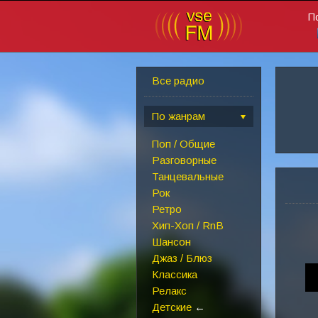
П
Все радио
По жанрам
Поп / Общие
Разговорные
Танцевальные
Рок
Ретро
Хип-Хоп / RnB
Шансон
Джаз / Блюз
Классика
Релакс
Детские
←