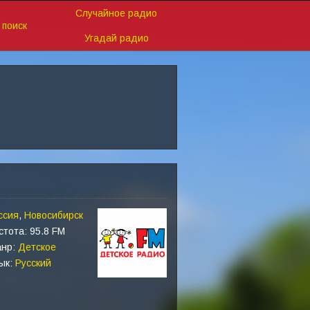
Случайное радио
поиск
Угадай радио
ссия
,
Новосибирск
стота: 95.8 FM
нр:
Детское
ык:
Русский