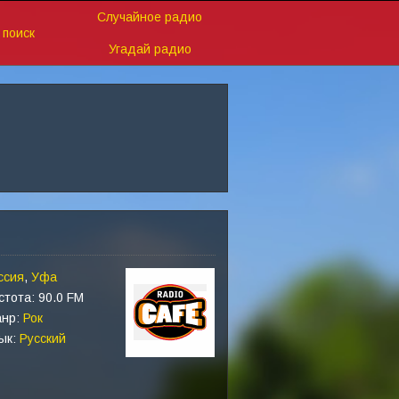
Случайное радио
поиск
Угадай радио
ссия
,
Уфа
стота: 90.0 FM
нр:
Рок
ык:
Русский