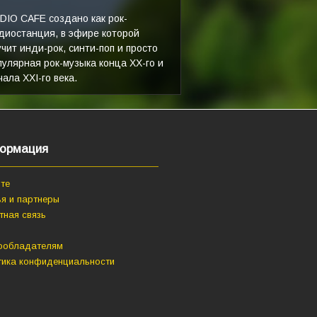
DIO CAFE создано как рок-
диостанция, в эфире которой
учит инди-рок, синти-поп и просто
пулярная рок-музыка конца XX-го и
чала XXI-го века.
ормация
те
я и партнеры
тная связь
ообладателям
тика конфиденциальности