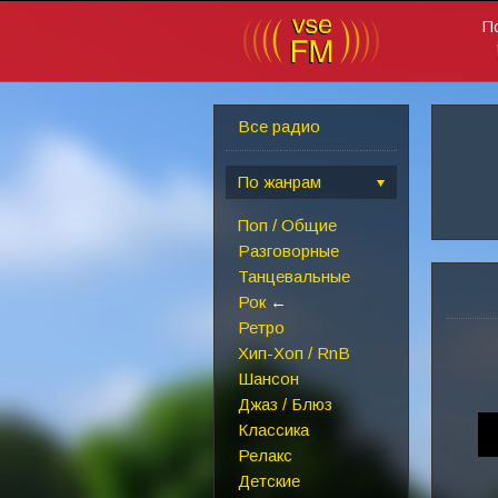
П
Все радио
По жанрам
Поп / Общие
Разговорные
Танцевальные
Рок
←
Ретро
Хип-Хоп / RnB
Шансон
Джаз / Блюз
Классика
Релакс
Детские