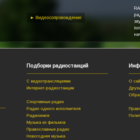
keys
to
RA
ра
increase
► Видеосопровождение
зв
or
по
decrease
на
volume.
Подборки радиостанций
Инф
С видеотрансляциями
О сай
Интернет-радиостанции
Друзь
Обра
Спортивные радио
Радио одного исполнителя
Прав
Радиокниги
Поли
Музыка из фильмов
Православные радио
Новогодняя музыка