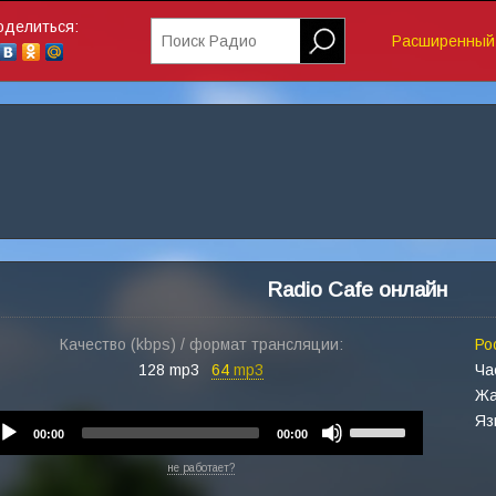
оделиться:
Поиск Радио
Расширенный 
Radio Cafe онлайн
Качество (kbps) / формат трансляции:
Ро
128 mp3
64
mp3
Ча
Жа
Яз
Audio
Use
00:00
00:00
Player
Up/Down
не работает?
Arrow