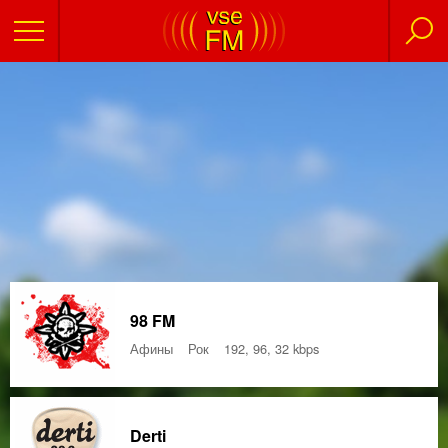
98 FM
Афины
Рок
192, 96, 32 kbps
Derti