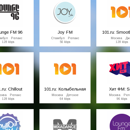
unge FM 96
Joy FM
101.ru: Smoot
амбул Релакс
Стамбул Релакс
Москва Дж
128 kbps
56 kbps
128 kbps
.ru: Chillout
101.ru: Колыбельная
Хит ФМ: S
сква Релакс
Москва Детское
Москва Рел
128 kbps
64 kbps
96 kbps