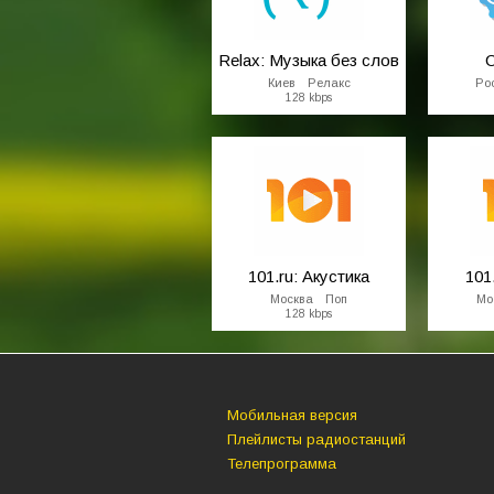
Relax: Музыка без слов
C
Киев Релакс
Ро
128 kbps
101.ru: Акустика
101
Москва Поп
Мо
128 kbps
Мобильная версия
Плейлисты радиостанций
Телепрограмма