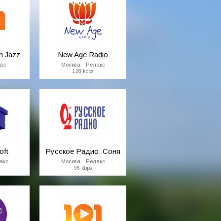
h Jazz
New Age Radio
аз
Москва Релакс
128 kbps
oft
Русское Радио: Соня
акс
Москва Релакс
96 kbps