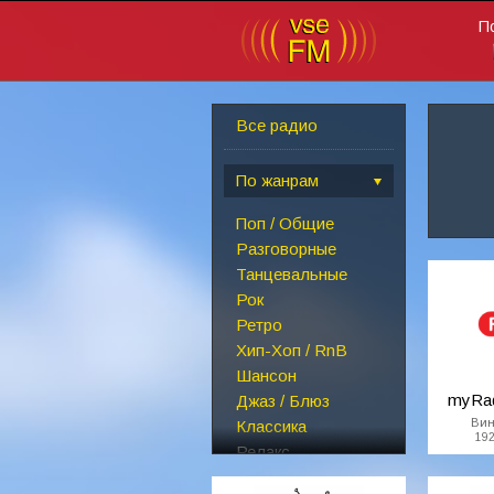
П
Все радио
По жанрам
Поп / Общие
Разговорные
Танцевальные
Рок
Ретро
Хип-Хоп / RnB
Шансон
myRad
Джаз / Блюз
Вин
Классика
192
Релакс
Детские