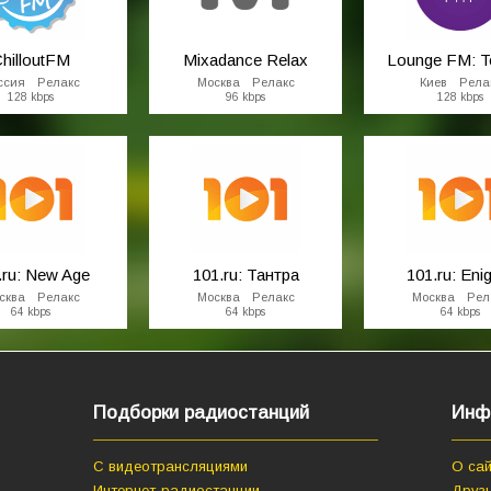
hilloutFM
Mixadance Relax
Lounge FM: T
ссия Релакс
Москва Релакс
Киев Рела
128 kbps
96 kbps
128 kbps
.ru: New Age
101.ru: Тантра
101.ru: En
сква Релакс
Москва Релакс
Москва Рел
64 kbps
64 kbps
64 kbps
Подборки радиостанций
Инф
С видеотрансляциями
О сай
Интернет-радиостанции
Друзь