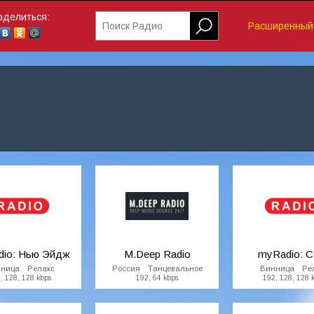
оделиться:
Поиск Радио
Расширенный 
io: Нью Эйдж
M.Deep Radio
myRadio: 
ница Релакс
Россия Танцевальное
Винница Ре
, 128, 128 kbps
192, 64 kbps
192, 128, 128 