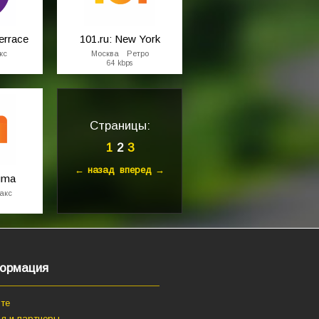
errace
101.ru: New York
кс
Москва Ретро
64 kbps
Страницы:
1
2
3
← назад
вперед →
igma
акс
ормация
те
я и партнеры