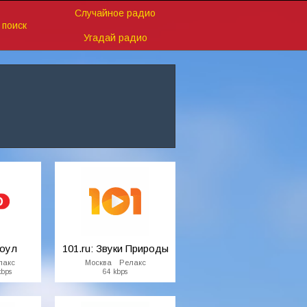
Случайное радио
поиск
Угадай радио
Соул
101.ru: Звуки Природы
лакс
Москва Релакс
kbps
64 kbps