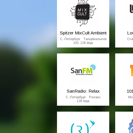
Фолк / Этно
Религиозные
Spitzer MixCult Ambient
Lo
С.-Петербург Танцевальное
Ст
320, 128 kbps
SanRadio: Relax
101
С.-Петербург Релакс
Мо
128 kbps