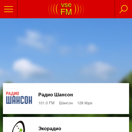
Радио Шансон
101.0 FM
Шансон
128 kbps
Экорадио