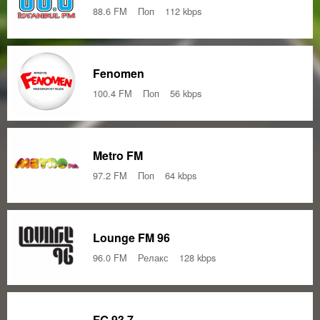
88.6 FM
Поп
112 kbps
Fenomen
100.4 FM
Поп
56 kbps
Metro FM
97.2 FM
Поп
64 kbps
Lounge FM 96
96.0 FM
Релакс
128 kbps
FG 93.7