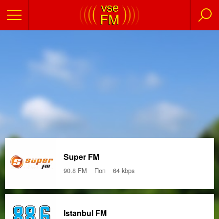
Super FM
90.8 FM
Поп
64 kbps
Istanbul FM