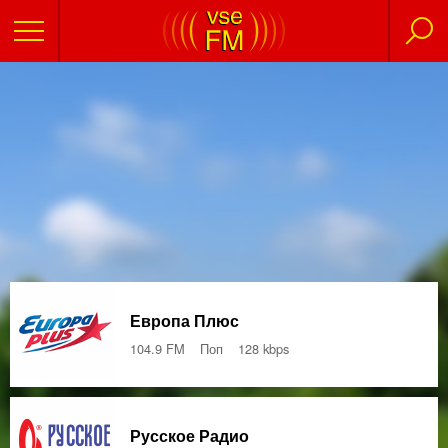
Европа Плюс
104.9 FM
Поп
128 kbps
Русское Радио