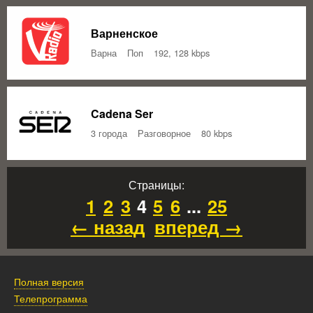
Варненское
Варна
Поп
192, 128 kbps
Cadena Ser
3 города
Разговорное
80 kbps
Страницы:
1
2
3
4
5
6
...
25
← назад
вперед →
Полная версия
Телепрограмма